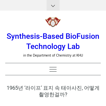
Skip
to
content
Synthesis-Based BioFusion
Technology Lab
in the Department of Chemistry at KHU
1965년 ‘라이프’ 표지 속 태아사진, 어떻게
촬영한걸까?