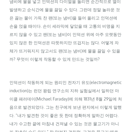
냄비에 물을 넣고 인덕션의 다이얼을 돌리면 순간적으로 열이
발생하고 순식간에 물을 끓일 수 있다. 그런데 정말 놀라운 것
은 끓는 물이 가득 찬 팬(또는 냄비)을 들어 올리고 인덕션에
손을 얹을 때이다. 손이 세라믹에 닿았을 때 고통의 비명을 지
르지 않을 수 있고 팬(또는 냄비)이 인덕션 위에 아주 오랫동안
있지 않은 한 인덕션은 따뜻하지만 뜨겁지는 않다. 어떻게 자
체가 뜨거워지지 않고서도 팬(또는 냄비)에 물을 끓일 수 있을
까? 무엇이 이렇게 작동할 수 있게 만드는 것일까?
인덕션이 작동하게 되는 원리인 전자기 유도(electromagnetic
induction)는 런던 왕립 연구소의 지하 실험실에서 일하던 마
이클 패러데이(Michael Faraday)에 의해 1831년 8월 29일에 처
음으로 발견되었다. 그는 친구에게 보낸 편지에서 이렇게 말했
다. “내가 발견한 것이 좋은 듯 한데 정확하게 말하긴 어렵다.
내가 수고한 끝에 마침내 건져낼 수 있는 것은 물고기가 아니
라 잡초일 수도 있다.” 잘 알려진 것처럼, 그것은 물고기 떼로