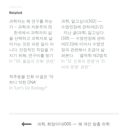
Related
과학자는 왜 연구를 하는
과학, 알고싶다(302) —
가 – 과학과 자본주의 (1)
수명연장에 관하여(2/2)
한국에서 과학자의 삶
지난 글(과학, 알고싶다
을 선택하고 과학자로 살
(301) --- 수명연장에 관하
아가는 것은 쉬운 일이 아
여(1/2))에 이어서 수명연
니다. 안정적인 직업을 가
장과 관련해서 조금더 살
지기 위해, 연구비를 받기
펴본다. 열역학 제2법칙
위해, 받은 연구비를 올바
In "'05. 물질의 진화' 관련"
은 비가역적으로 진행되
In "'12. 인류와 문명'과 '13.
르게 쓰기 위해, 쓴 연구비
는 모든 자연 현상은 결국
뇌와 문명' 관련"
를 정산하기 위해, 수많은
무질서의 증가로 이어진
척추동물 진화 비결은 ‘약
논문과 서류를 읽고 작성
다고 말한다. 그리고 고립
하디 약한 DNA’
하고 회의에 참석하면서,
된 시스템은 최대 엔트로
In "Let's Do Biology!"
자본주의 사회에서 당연
피를 달성하는 주변 환경
할 수도 있지만, 많은 과학
과 평형을 이루는 경향이
도와 과학자들이 과학자
있는데, 생명체는 고립된
로 ‘살아갈 수 있기 위해’
시스템이 아니기 때문에
또는 ‘살아남기…
시스템과 외부 환경 사이
에 에너지와 물질의 교환
Post
과학, 희망이다(001) — 왜 개인 맞춤 의학
이…