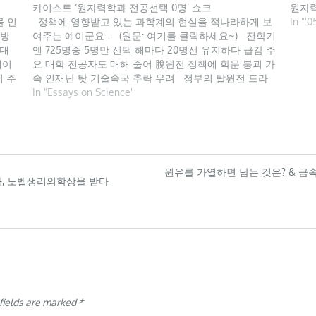
카이스트 ‘원자력학과 전공선택 0명’ 쇼크
원자력
물 인
정책에 영향받고 있는 과학계의 현실을 적나라하게 보
In "
 방
여주는 예이군요... (원문: 여기를 클릭하세요~) 전학기
 대
엔 725명중 5명만 선택 해마다 20명선 유지하다 급감 주
케이
요 대학 전공자도 매해 줄어 脫원전 정책에 학문 붕괴 가
서 주
속 인재난 탓 기술속국 추락 우려 정부의 탈원전 드라
이브가 시작된 지 1년 만에 미래 원자력 인재 양성이 토
In "Essays on Science"
대부터…
원유를 가열하면 남는 것은? & 
자, 노벨생리의학상을 받다
fields are marked
*