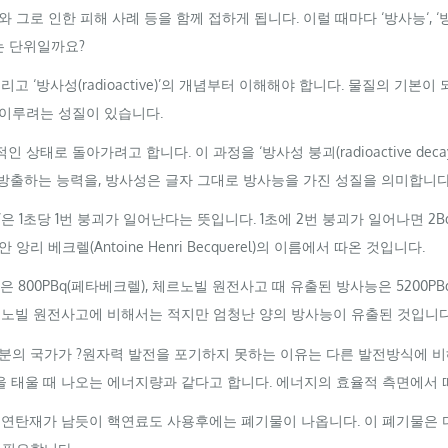
 그로 인한 피해 사례 등을 함께 접하게 됩니다. 이럴 때마다 ‘방사능
‘,
‘
는 단위일까요?
리고 ‘방사성(
radioactive
)’의 개념부터 이해해야 합니다. 물질의 기본이
이루려는 성질이 있습니다.
 상태로 돌아가려고 합니다. 이 과정을 ‘방사성 붕괴(
radioactive
deca
을 방출하는 능력을, 방사성은 글자 그대로 방사능을 가진 성질을 의미합니다
’
은 1초당 1번 붕괴가 일어난다는 뜻입니다. 1초에 2번 붕괴가 일어나면 2
B
안 앙리 베크렐(
Antoine
Henri
Becquerel
)의 이름에서 따온 것입니다.
 800
PBq
(페타베크렐), 체르노빌 원전사고 때 유출된 방사능은 5200
PB
르노빌 원전사고에 비해서는 적지만 엄청난 양의 방사능이 유출된 것입니다
의 국가가 ?원자력 발전을 포기하지 못하는 이유는 다른 발전방식에 비해
럼을 태울 때 나오는 에너지량과 같다고 합니다. 에너지의 효율적 측면에서
 연탄재가 남듯이 핵연료도 사용후에는 폐기물이 나옵니다. 이 폐기물은