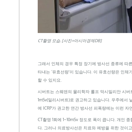
CT
촬영 모습. [사진=아시아경제
DB
]
그래서 인체의 경우 특정 장기에 방사선 종류에 따른
타내는 ‘유효선량’이 있습니다. 이 유효선량은 인체
할 수 있지요.
시버트는 스웨덴의 물리학자 롤프 막시밀리안 시버트
1
mSv
(밀리시버트)로 권고하고 있습니다. 우주에서 
에
ICRP
가 권고한 연간 방사선 피폭량에는 이런 자
CT
촬영 1회에 1~10
mSv
정도로 폭이 큽니다. 개인 종
다. 그러나 의료방사선은 치료와 예방을 위한 것이고