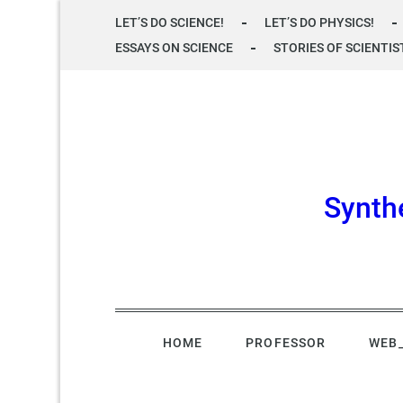
Skip
LET’S DO SCIENCE!
LET’S DO PHYSICS!
to
ESSAYS ON SCIENCE
STORIES OF SCIENTIS
content
Synth
HOME
PROFESSOR
WEB