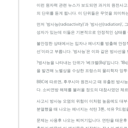
이런 원자력 관련 뉴스가 보도되면 과거의 원전사고와
의 단위를 듣게 됩니다. 이 단위들은 무엇을 의미하
먼저 ‘방사능(
radioactivity
)’과 ‘방사선(
radiation
)
‘,
그
성자가 있는데 이들은 기본적으로 안정적인 상태를 
불안정한 상태에서는 입자나 에너지를 방출해 안정적인
선’이라고 부릅니다. ‘방사능’은 이와 같은 방사선
?방사능을 나타내는 단위가 ‘베크렐(
Bq
)’입니다. ‘1
Bq
을 발견해 노벨상을 수상한 프랑스의 물리학자 앙투
BBC
에 따르면, 후쿠시마 원전사고 때 유출된 방사능은
다. 소비연방 해체를 불러올 정도의 대참사였던 체
사고시 방사능 오염의 위험이 이처럼 높음에도 대부분
분열했을 때 나오는 에너지는 석탄 3톤, 석유 9드
문제는 사용후 나오는 찌꺼기입니다. 연탄을 태운후