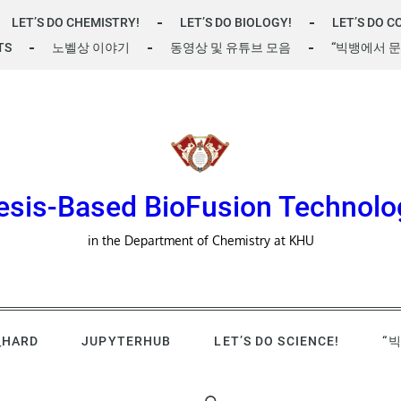
LET’S DO CHEMISTRY!
LET’S DO BIOLOGY!
LET’S DO C
TS
노벨상 이야기
동영상 및 유튜브 모음
“빅뱅에서 문
esis-Based BioFusion Technolo
in the Department of Chemistry at KHU
_HARD
JUPYTERHUB
LET’S DO SCIENCE!
“