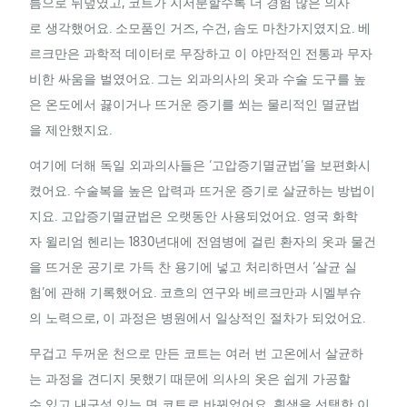
름으로 뒤덮였고, 코트가 지저분할수록 더 경험 많은 의사
로 생각했어요. 소모품인 거즈, 수건, 솜도 마찬가지였지요. 베
르크만은 과학적 데이터로 무장하고 이 야만적인 전통과 무자
비한 싸움을 벌였어요. 그는 외과의사의 옷과 수술 도구를 높
은 온도에서 끓이거나 뜨거운 증기를 쐬는 물리적인 멸균법
을 제안했지요.
여기에 더해 독일 외과의사들은 ‘고압증기멸균법’을 보편화시
켰어요. 수술복을 높은 압력과 뜨거운 증기로 살균하는 방법이
지요. 고압증기멸균법은 오랫동안 사용되었어요. 영국 화학
자 윌리엄 헨리는 1830년대에 전염병에 걸린 환자의 옷과 물건
을 뜨거운 공기로 가득 찬 용기에 넣고 처리하면서 ‘살균 실
험’에 관해 기록했어요. 코흐의 연구와 베르크만과 시멜부슈
의 노력으로, 이 과정은 병원에서 일상적인 절차가 되었어요.
무겁고 두꺼운 천으로 만든 코트는 여러 번 고온에서 살균하
는 과정을 견디지 못했기 때문에 의사의 옷은 쉽게 가공할
수 있고 내구성 있는 면 코트로 바뀌었어요. 흰색을 선택한 이