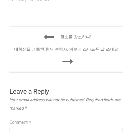
제공해 지역·계층 간 과학
모여 6주 동안 <코스모스
문화 격차를…
>를 읽었다. ‘칼 세이건은
도서관에 대한 이야기를
왜 이렇게 많이 썼을까’
‘달 탐사를 왜 더 이상 안
Post
할까’ ‘행성은 동그랗게 생
원소를 창조하다!
겼는데 왜 우리는 별을 뾰
족뾰족한 모양으로 그릴
navigation
대학생들 괴롭힌 천재 수학자, 덕분에 스마트폰 잘 쓰네요
까’…
Leave a Reply
Your email address will not be published.
Required fields are
marked
*
Comment
*