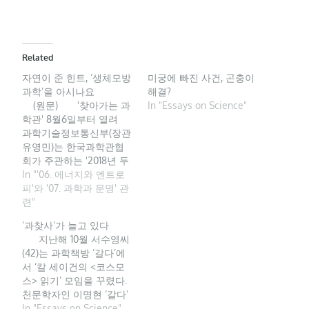
Related
자연이 준 힌트, ‘생체모방
미궁에 빠진 사건, 곤충이
과학’을 아시나요
해결?
(원문) '찾아가는 과
In "Essays on Science"
학관' 8월6일부터 열려
과학기술정보통신부(장관
유영민)는 한국과학관협
회가 주관하는 '2018년 두
드림 프로젝트' 사업의 일
In "'06. 에너지와 엔트로
환으로 추진되는 '찾아가
피'와 '07. 과학과 문명' 관
는 과학관'이 오는 8월6일
련"
부터 전국 9개 지역에서
‘과찾사’가 늘고 있다
개최된다고 30일 밝혔다.
지난해 10월 서수영씨
두드림 프로젝트 사업(이
(42)는 과학책방 ‘갈다’에
하 두드림)은 과학문화 소
서 ‘칼 세이건의 <코스모
외지역 및 사회배려계층
스> 읽기’ 모임을 꾸렸다.
학생을 대상으로 다양한
천문학자인 이명현 ‘갈다’
과학문화 체험 서비스를
대표를 길잡이로 10여명이
In "Essays on Science"