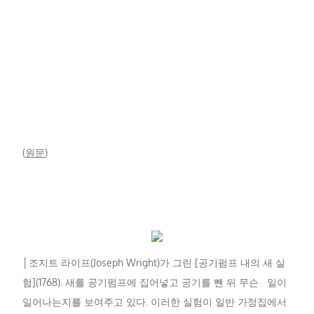
(
원문
)
│
조지트 라이프(Joseph Wright)가 그린 [공기펌프 내의 새 실
험](1768). 새를 공기펌프에 집어넣고 공기를 뺀 뒤 무슨 일이
일어나는지를 보여주고 있다. 이러한 실험이 일반 가정집에서