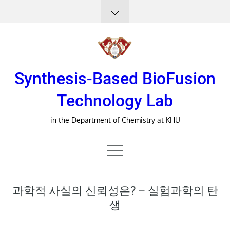
Skip
to
content
Synthesis-Based BioFusion
Technology Lab
in the Department of Chemistry at KHU
과학적 사실의 신뢰성은? – 실험과학의 탄
생