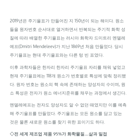
2019년은 주기율표가 만들어진 지 150년이 되는 해이다. 원소
들을 원자번호 순서대로 열거하면서 반복되는 주기적 화학 성
질에 따라 배열한 주기율표는 러시아 화학자 드미트리 멘델레
예프(
Dmitri
Mendeleev
)가 지난 1869년 처음 만들었다. 당시
주기율표는 현대 주기율표와는 다른 텅 빈 표였다.
이후 과학자들은 한자리 한자리 주기율표 자리를 채워 넣었고
현재 주기율표에는 118개 원소가 번호별로 특성에 맞춰 정리됐
다. 원자 번호는 원소의 핵 속에 존재하는 양성자의 수이며, 원
소 특성은 전자가 원소 에너지준위를 채우는 과정에서 생긴다.
멘델레예프는 전자도 양성자도 알 수 없던 때였지만 이를 예측
해 주기율표를 만들었다. 주기율표는 모든 원소를 담고 있는
것은 물론 새로운 원소를 찾기 위한 표이기도 하다.
◇전 세계 제조업 제품 95%가 화학물질…삶과 밀접