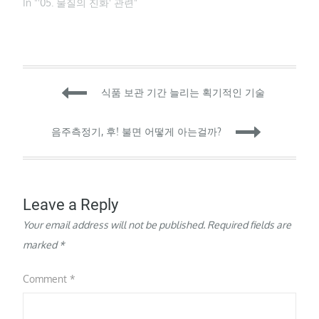
118번까지 원소를 추가했
In "'05. 물질의 진화' 관련"
월…
다. 이 가운데 원자번호
104번 이후의 원자들을 초
중량 (superheavy) 원소라
고 부르는 데 매우 무겁고
불안정한 원자로 실제 자
Post
연계에서는 보기 어렵고
식품 보관 기간 늘리는 획기적인 기술
모두 실험실에서 인위적
으로 생성한 원자다. 학자
navigation
들의 오랜 노력…
음주측정기, 후! 불면 어떻게 아는걸까?
Leave a Reply
Your email address will not be published.
Required fields are
marked
*
Comment
*