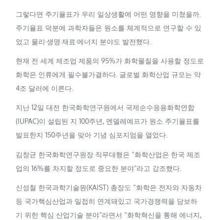
그렇다면 주기율표가 우리 일상생활에 어떤 영향을 미쳤을까.
주기율표 덕분에 과학자들은 원소를 체계적으로 연구할 수 있
었고 물리·생명·재료·에너지 분야도 발전했다.
현재 전 세계 제조업 제품의 95%가 화학물질을 사용할 정도로
화학은 인류에게 필수불가결하다. 글로벌 화학산업 규모는 약
4조 달러에 이른다.
지난 12일 대전 한국화학연구원에서 국제순수응용화학연합
(
IUPAC
)이 설립된 지 100주년, 멘델레예프가 원소 주기율표를
발표한지 150주년을 맞아 기념 심포지엄을 열었다.
김창균 한국화학연구원장 직무대행은 “화학산업은 한국 제조
업의 16%를 차지할 정도로 중요한 분야”라고 강조했다.
신성철 한국과학기술원(
KAIST
) 총장도 “화학은 전자와 자동차
등 국가핵심산업과 밀접히 연계돼있고 국가경쟁력을 담보하
기 위한 핵심 산업기술 분야”라면서 “화학혁신을 통해 에너지,