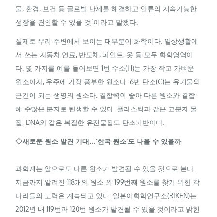
물, 환경, 보건 등 글로벌 난제를 해결하고 인류의 지속가능한
성장을 견인할 수 있을 것”이라고 말했다.
실제로 우리 주변에서 보이는 대부분이 화학이다. 일상생활에
서 쓰는 자동차 연료, 반도체, 페인트, 옷 등 모두 화학영역이
다. 몇 가지를 예를 들어보면 1번 수소(H)는 가장 작고 가벼운
원소이자, 우주에 가장 풍부한 원소다. 6번 탄소(C)는 유기물의
근간이 되는 생명의 원소다. 결합력이 좋아 다른 원소와 결합
해 수많은 분자로 탄생할 수 있다. 플라스틱과 같은 고분자 물
질,
DNA
와 같은 복잡한 유전물질도 탄소기반이다.
◇새로운 원소 발견 기대…’한국 원소’도 나올 수 있을까
과학계는 앞으로도 다른 원소가 발견될 수 있을 것으로 본다.
지금까지 알려진 118개의 원소 외 199번째 원소를 찾기 위한 각
나라들의 노력은 계속되고 있다. 일본이화학연구소(
RIKEN
)는
2012년 내 119번과 120번 원소가 발견될 수 있을 것이라고 밝힌