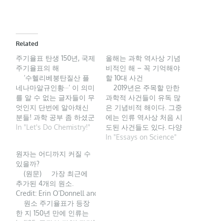
Related
주기율표 탄생 150년, 국제
올해는 과학 역사상 기념
주기율표의 해
비적인 해 – 꼭 기억해야
‘수헬리베붕탄질산 플
할 10대 사건
네나마알규인황···’ 이 의미
2019년은 주목할 만한
를 알 수 없는 글자들이 무
과학적 사건들이 유독 많
엇인지 단번에 알아채신
은 기념비적 해이다. 그중
분들! 과학 공부 좀 하셨군
에는 인류 역사상 처음 시
요~ (오올) 수소(H), 헬륨
In "Let's Do Chemistry!"
도된 사건들도 있다. 다양
(He), 리튬(Li), 베릴륨(Be),
한 과학 분야에서 과학자
In "Essays on Science"
붕소(B)··· 바로 주기율표의
들이 도전 기록을 남긴 역
원자는 어디까지 커질 수
원소명에서 앞 글자만 딴
사적 사건에는 어떤 것들
있을까?
것이죠. 과학 시간에 우리
이 있을까. 인류 역사에 큰
(원문) 가장 최근에
를 끊임없이 중얼거리게
영향을 미친 과학 이슈 10
추가된 4개의 원소.
했던 이 주기율표는 오늘
선을 알아보자. 1. 200년
Credit: Erin O’Donnell and Andy Sproles
로부터 딱 150년 전, 러시
전 발간된 토마스 영의 논
원소 주기율표가 등장
아 화학자 드미트리 멘델
문 ‘측정 오차’ 빛은 입자
한 지 150년 만에 인류는
레예프에 의해 1869년 3
인가,…