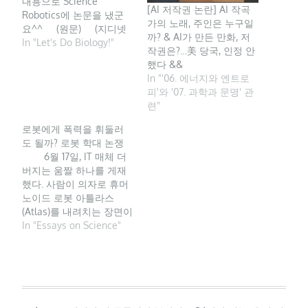
내용으로 Science
[AI 저작권 논란] AI 작곡
Robotics에 논문을 냈군
가의 노래, 주인은 누구일
요^^ (원문) (지디넷
까? & AI가 만든 만화, 저
코리아=김태진 기자) 국내
In "Let's Do Biology!"
작권은?…美 당국, 인정 안
연구진이 피부처럼 늘어
했다 &&
나는 전자피부 컴퓨터가
In "'06. 에너지와 엔트로
장착된 소프트 로봇을 개
피'와 '07. 과학과 문명' 관
발했다. 서울대 공대(학장
련"
차국헌)는 공동연구팀(공
동1저자 : 변정환 박사?이
로봇에게 폭력을 휘둘러
윤택 연구원, 교신저자 :
도 될까? 로봇 학대 논쟁
전기정보공학부 홍용택
6월 17일, IT 매체 더
교수, 기계항공공학부 조
버지는 움짤 하나를 게재
규진 교수)이 전자피부 컴
했다. 사람이 의자로 휴머
퓨터 개발을…
노이드 로봇 아틀라스
(Atlas)를 내려치는 장면이
었다. 아마 대부분 불쾌감
In "Essays on Science"
을 느꼈을 거다. 무슨 실험
중이길래 저렇게 세게 때
리는 걸까? 안쓰럽다는 생
각이 들기도 한다. 아무리
아픔을 느낄 수 없는 로봇
이라도 말이다. ​ 영상에서