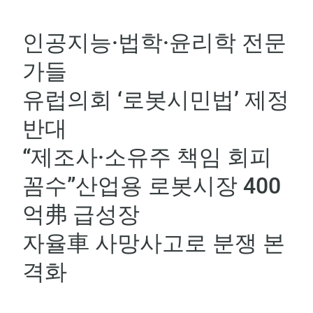
인공지능·법학·윤리학 전문
가들
유럽의회 ‘로봇시민법’ 제정
반대
“제조사·소유주 책임 회피
꼼수”산업용 로봇시장 400
억弗 급성장
자율車 사망사고로 분쟁 본
격화