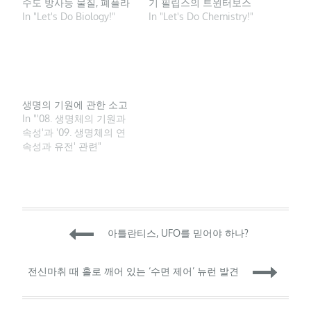
수도 방사능 물질, 폐플라
기 필립스의 트윈터보스
스틱 분해 등 환경 오염 문
In "Let's Do Biology!"
타 에어프라이어. 필립스
In "Let's Do Chemistry!"
제 해결 대안 떠올라 폐
제공 에어프라이어가 필
플라스틱. 사진=문원식 과
수 가전으로 자리 잡고 있
학커뮤니케이터. 지난
다. 2011년 네덜란드 가전
2008년 개봉한 영화 ‘인크
업체 필립스가 국내에 에
레더블 헐크’에서 주인공
어프라이어를 처음 내놓
브루스 배너 박사는 실험
을 때만 해도 40만원에 달
생명의 기원에 관한 소고
중 감마선에 노출된…
하는 가격과 활용도 한계
In "'08. 생명체의 기원과
로 인해 대중화하지 못했
속성'과 '09. 생명체의 연
지만 지난해부터 급속도
속성과 유전' 관련"
로 일반…
Post
아틀란티스, UFO를 믿어야 하나?
navigation
전신마취 때 홀로 깨어 있는 ‘수면 제어’ 뉴런 발견