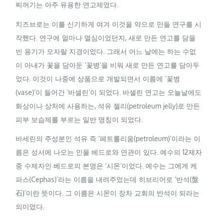
찌꺼기는 아주 유용한 연고제였다.
치즈브로는 이를 신기하게 여겨 이것을 약으로 만들 연구를 시
작했다. 연구에 얼마나 열심이었던지, 새로 만든 연고를 담을
빈 용기가 모자랄 지경이었다. 그래서 어느 날에는 하는 수없
이 아내가 꽃을 담아둔 ‘꽃병’을 비워 새로 만든 연고를 담아두
었다. 이것이 나중에 상품으로 개발되면서 이름에 ‘꽃병
(vase)’이 들어간 ‘바셀린’이 되었다. 바셀린 연고는 오늘날에도
화상이나 상처에 사용하는, 석유 젤리(petroleum jelly)로 만든
피부 보습제를 부르는 일반 명칭이 되었다.
바세린의 주성분인 석유 즉 ‘페트롤리움(petroleum)’이라는 이
름은 성서에 나오는 인물 베드로와 연관이 있다. 예수의 12제자
중 수제자인 베드로의 본명은 ‘시몬’이었다. 예수는 그에게 케
파스(Cephas)’라는 이름을 내려주었는데 히브리어로 ‘반석(盤
石)’이란 뜻이다. 그 이름은 시몬이 장차 교회의 반석이 되라는
의미였다.