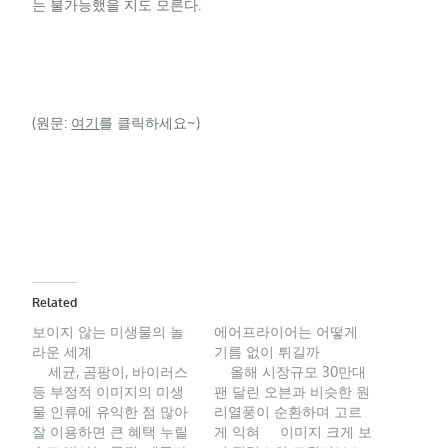
는 불가능했을 지도 모른다.
(원문:
여기
를 클릭하세요~)
Related
보이지 않는 미생물의 놀
에어프라이어는 어떻게
라운 세계
기름 없이 튀길까
세균, 곰팡이, 바이러스
올해 시장규모 30만대
등 부정적 이미지의 미생
팬 달린 오븐과 비슷한 원
물 인류에 유익한 점 많아
리열풍이 순환하며 고르
잘 이용하면 큰 혜택 누릴
게 익혀 이미지 크게 보