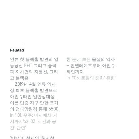
Related
인류 첫 블랙홀 발견의 일
한 눈에 보는 물질의 역사
등공신 EHT 그리고 중력
– 멘델레예프부터 아인슈
파 & 사건의 지평선, 그리
타인까지
고 블랙홀
In "'05. 물질의 진화' 관련"
2019년 4월 인류 역사
상 최초 블랙홀 발견으로
아인슈타인 일반상대성
이론 입증 지구 만한 크기
의 전파망원경 통해 5500
만 광년 거리 초대질량 블
In "'01. 우주: 미시에서 거
랙홀 관측 성공 2016년엔
시까지'와 '02. 시간과 공
블랙홀 간 충돌의 흔적 중
간' 관련"
력파 검출 성공 지난 4
‘빅뱅’이 성서의 ‘천지창