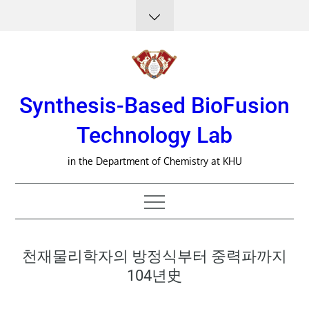
Skip
to
content
Synthesis-Based BioFusion
Technology Lab
in the Department of Chemistry at KHU
천재물리학자의 방정식부터 중력파까지
104년史