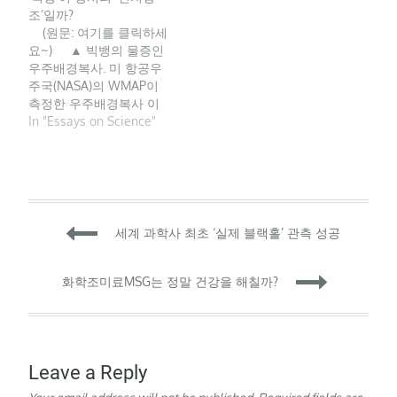
월 인류 역사상 최초로 블
조’일까?
랙홀의 모습이 공개됐다.
(원문: 여기를 클릭하세
아인슈타인의 일반상대성
요~) ▲ 빅뱅의 물증인
이론에서 존재하던 블랙
우주배경복사. 미 항공우
홀이 실재가 된 순간이었
주국(NASA)의 WMAP이
다.…
측정한 우주배경복사 이
미지. 138억 년 동안 우주
In "Essays on Science"
공간을 떠돈 빅뱅의 잔광
이다. (사진=NASA/WMAP
Science Team) 얼마 전
프란치스코 교황이 국제
우주정거장(ISS)에 머무는
Post
우주인들과 철학적인 대
세계 과학사 최초 ‘실제 블랙홀’ 관측 성공
화를 나누어 세간의 관심
을 모았다. 교황은 우주인
navigation
들에게 “우주 속 인간 존
화학조미료MSG는 정말 건강을 해칠까?
재에 대해 어떻게 생각하
는가?” 하는…
Leave a Reply