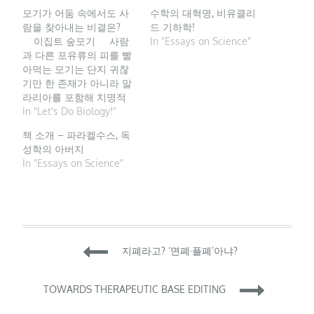
모기가 어둠 속에서도 사
수학의 대혁명, 비유클리
람을 찾아내는 비결은?
드 기하학!
이집트 숲모기 사람
In "Essays on Science"
과 다른 포유류의 피를 빨
아먹는 모기는 단지 귀찮
기만 한 존재가 아니라 말
라리아를 포함해 치명적
인 질병을 옮기는 위험한
In "Let's Do Biology!"
해충이다. 하지만 다른 관
책 소개 – 파라켈수스, 독
점에서 보면 모기는 놀라
성학의 아버지
운 곤충이다. 이렇게 작은
In "Essays on Science"
곤충이 먼 거리에서 사람
을 파악하고 어둠 속에서
도 정확히 목표를 찾아낸
다는 것은 생각해보면 기
적 같은 일이다. 과학자들
은 많은…
Post
지폐라고? ‘면폐·플폐’아냐?
navigation
TOWARDS THERAPEUTIC BASE EDITING