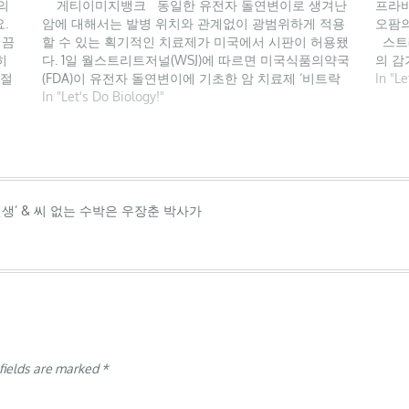
의
게티이미지뱅크 동일한 유전자 돌연변이로 생겨난
프라바
.
암에 대해서는 발병 위치와 관계없이 광범위하게 적용
오팜의
 끔
할 수 있는 획기적인 치료제가 미국에서 시판이 허용됐
스트
히
다. 1일 월스트리트저널(WSJ)에 따르면 미국식품의약국
의 감
 절
(FDA)이 유전자 돌연변이에 기초한 암 치료제 ‘비트락
30여
In "Le
이란
비’를 승인한 것으로 알려졌다. 독일 제약사 바이엘과 미
In "Let's Do Biology!"
하는 
하는
국 의약 스타트업 록소온콜로지가 개발한 이 신약은 특
해…
정 위치의 종양만이 아닌, 돌연변이로…
인생’ & 씨 없는 수박은 우장춘 박사가
fields are marked
*