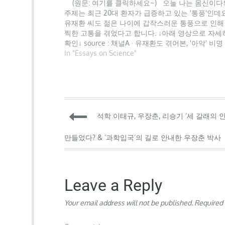
(원문: 여기를 클릭하세요~) 오늘 나는 몸신이다
주제는 최근 20대 환자가 급증하고 있는 '통풍'인데요
유재환 씨도 젊은 나이에 갑작스러운 통풍으로 인해
찍한 고통을 겪었다고 합니다. ↓아래 영상으로 자세
확인↓ source : 채널A · 유재환도 겪어본, '아악' 비명
로 나오는 이 질환은?! 통풍이란 무엇일까요? 통풍
In "Essays on Science"
관절염 질환의 한 종류로 몸에 '요산'이 많아서 발생
병인데요. 따라서 요산을…
Post
석학 이태규, 우장춘, 리승기 ‘세 갈래의 
navigation
만들었다? & ‘과학입국’의 길로 안내한 우장춘 박사
Leave a Reply
Your email address will not be published.
Required 