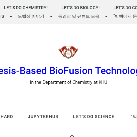
LET’S DO CHEMISTRY!
LET’S DO BIOLOGY!
LET’S DO C
TS
노벨상 이야기
동영상 및 유튜브 모음
“빅뱅에서 문
esis-Based BioFusion Technolo
in the Department of Chemistry at KHU
_HARD
JUPYTERHUB
LET’S DO SCIENCE!
“