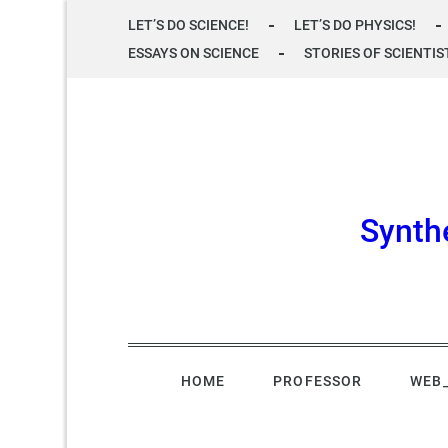
Skip
LET’S DO SCIENCE!
LET’S DO PHYSICS!
to
ESSAYS ON SCIENCE
STORIES OF SCIENTIS
content
Synth
HOME
PROFESSOR
WEB