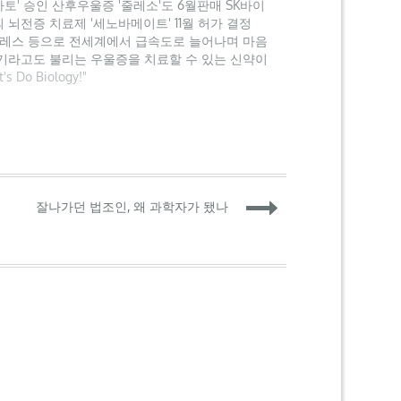
토' 승인 산후우울증 '줄레소'도 6월판매 SK바이
 뇌전증 치료제 '세노바메이트' 11월 허가 결정
레스 등으로 전세계에서 급속도로 늘어나며 마음
기라고도 불리는 우울증을 치료할 수 있는 신약이
년 만에 출시된다. 우울증 치료제는 뇌에 직접 작용
t's Do Biology!"
중추신경계 약물이라 뜻하지 않은 부작용이 빈발
잘나가던 법조인, 왜 과학자가 됐나