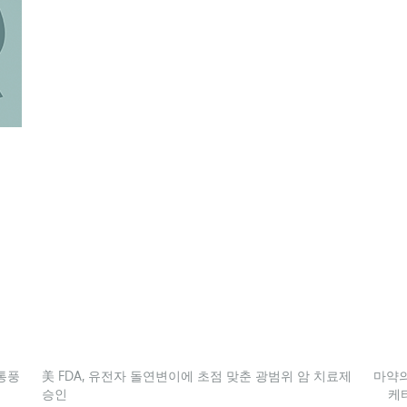
통풍
美 FDA, 유전자 돌연변이에 초점 맞춘 광범위 암 치료제
마약의
승인
케타민