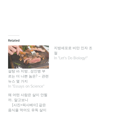
Related
지방세포로 비만 인자 조
절
In "Let's Do Biology!"
설탕 vs 지방…성인병 부
르는 더 나쁜 놈은? – 관련
뉴스 몇 가지
In "Essays on Science"
왜 어떤 사람은 살이 안찔
까.. 알고보니
[사진=픽사베이] 같은
음식을 먹어도 유독 살이