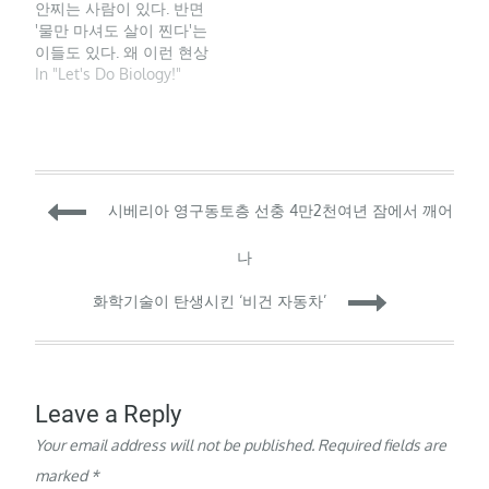
안찌는 사람이 있다. 반면
'물만 마셔도 살이 찐다'는
이들도 있다. 왜 이런 현상
이 생길까. 미국 하버드대
In "Let's Do Biology!"
연구팀이 국제학술지 '네
이처'에 밝힌 최신 연구에
의하면 이는 특정 면역세
포가 음식을 에너지보다
'지방'으로 축적되게 하기
Post
때문이다. 연구진은 '베타
시베리아 영구동토층 선충 4만2천여년 잠에서 깨어
7'이라는 단백질에 주목했
다. 이 단백질의 생성 유전
navigation
나
자를 없앤…
화학기술이 탄생시킨 ‘비건 자동차’
Leave a Reply
Your email address will not be published.
Required fields are
marked
*