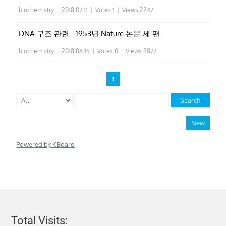
biochemistry
|
2018.07.11
|
Votes 1
|
Views 2247
DNA 구조 관련 - 1953년 Nature 논문 세 편
biochemistry
|
2018.06.15
|
Votes 0
|
Views 2877
1
Search
New
Powered by KBoard
Total Visits: