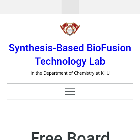
Skip
to
content
Synthesis-Based BioFusion
Technology Lab
in the Department of Chemistry at KHU
Free Board