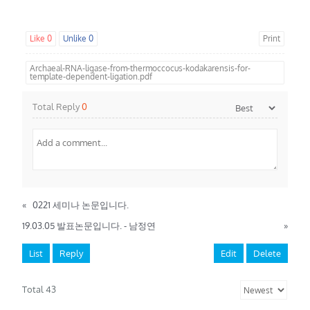
Like
0
Unlike
0
Print
Archaeal-RNA-ligase-from-thermoccocus-kodakarensis-for-
template-dependent-ligation.pdf
Total Reply
0
«
0221 세미나 논문입니다.
19.03.05 발표논문입니다. - 남정연
»
List
Reply
Edit
Delete
Total 43