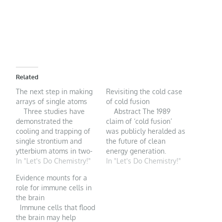
Related
The next step in making
Revisiting the cold case
arrays of single atoms
of cold fusion
Three studies have
Abstract The 1989
demonstrated the
claim of ‘cold fusion’
cooling and trapping of
was publicly heralded as
single strontium and
the future of clean
ytterbium atoms in two-
energy generation.
dimensional arrays. Such
In "Let's Do Chemistry!"
However, subsequent
In "Let's Do Chemistry!"
arrays could lead to
failures to reproduce the
Evidence mounts for a
advances in atomic-
effect heightened
role for immune cells in
clock technology and in
scepticism of this claim
the brain
quantum simulation and
in the academic
Immune cells that flood
computing. The world
community, and
the brain may help
around us is made of
effectively led to the