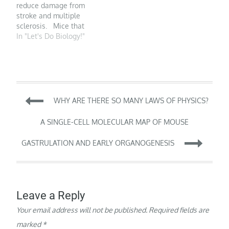
reduce damage from
atoms. There are
disqualification of the
stroke and multiple
enormous numbers of
subject from further
sclerosis. Mice that
them,…
study. Motivated by the…
received plasma (left)
In "Let's Do Biology!"
had less nerve damage
in the spine than those
that didn't (right). Image
courtesy of Jennifer
Gommerman The
Post
brain has always been
WHY ARE THERE SO MANY LAWS OF PHYSICS?
mysterious to scientists
and…
navigation
A SINGLE-CELL MOLECULAR MAP OF MOUSE
GASTRULATION AND EARLY ORGANOGENESIS
Leave a Reply
Your email address will not be published.
Required fields are
marked
*