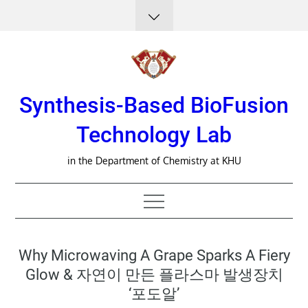
Skip
to
content
Synthesis-Based BioFusion
Technology Lab
in the Department of Chemistry at KHU
Why Microwaving A Grape Sparks A Fiery
Glow & 자연이 만든 플라스마 발생장치
‘포도알’