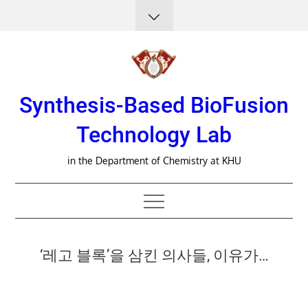
Skip
to
content
Synthesis-Based BioFusion
Technology Lab
in the Department of Chemistry at KHU
‘레고 블록’을 삼킨 의사들, 이유가…